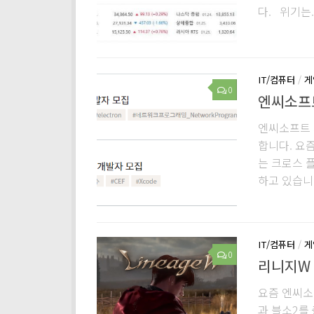
다. 위기는..
IT/컴퓨터
/
게
0
엔씨소프트
엔씨소프트 
합니다. 요
는 크로스 
하고 있습니다
IT/컴퓨터
/
게
0
리니지W 
요즘 엔씨소
과 블소2를