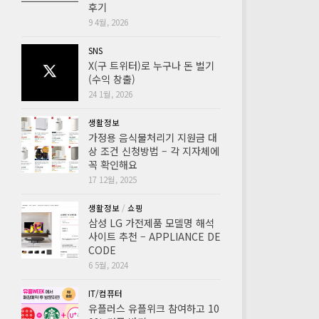
후기
9 4월, 2026
SNS
X(구 트위터)로 누구나 돈 벌기
(수익 창출)
24 1월, 2026
생활정보
가정용 음식물처리기 지원금 대
상 조건 신청방법 – 각 지자체에
꼭 확인해요
17 12월, 2025
생활정보
/
쇼핑
삼성 LG 가전제품 모델명 해석
사이트 추천 – APPLIANCE DE
CODE
6 5월, 2024
IT/컴퓨터
유플러스 유플위크 참여하고 10