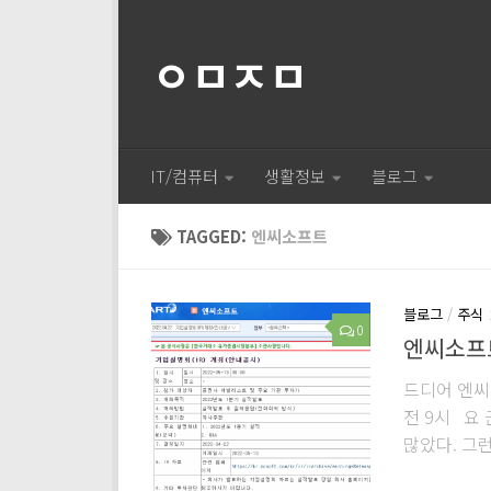
ㅇㅁㅈㅁ
IT/컴퓨터
생활정보
블로그
TAGGED:
엔씨소프트
블로그
/
주식
0
엔씨소프트
드디어 엔씨
전 9시 요
많았다. 그런