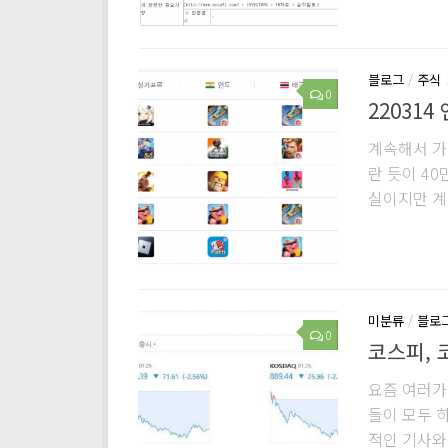
블로그
/
주식
0
22031
계속해서 가
란 듯이 40
실이지만 계
미분류
/
블로
0
코스피, 
요즘 여러가지
들이 모두 하
적인 기사와