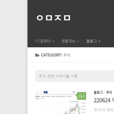
ㅇㅁㅈㅁ
IT/컴퓨터
생활정보
블로그
CATEGORY:
주식
주식 관련 이야기를 기록
블로그
/
주식
0
220624
주가가 계속