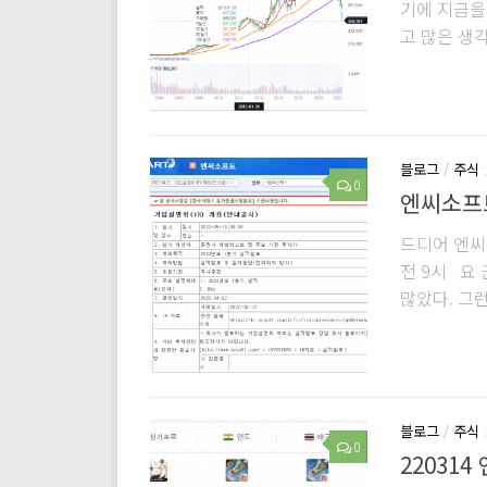
기에 지금을
고 많은 생각
블로그
/
주식
0
엔씨소프트
드디어 엔씨
전 9시 요
많았다. 그런
블로그
/
주식
0
22031