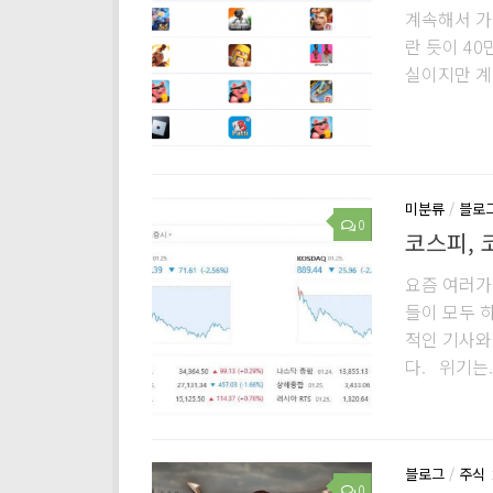
계속해서 가
란 듯이 40
실이지만 계
미분류
/
블로
0
코스피, 
요즘 여러가지
들이 모두 하
적인 기사와
다. 위기는..
블로그
/
주식
0