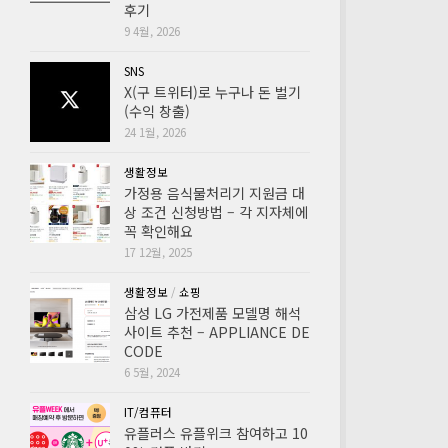
후기
9 4월, 2026
SNS
X(구 트위터)로 누구나 돈 벌기
(수익 창출)
24 1월, 2026
생활정보
가정용 음식물처리기 지원금 대
상 조건 신청방법 – 각 지자체에
꼭 확인해요
17 12월, 2025
생활정보
/
쇼핑
삼성 LG 가전제품 모델명 해석
사이트 추천 – APPLIANCE DE
CODE
6 5월, 2024
IT/컴퓨터
유플러스 유플위크 참여하고 10