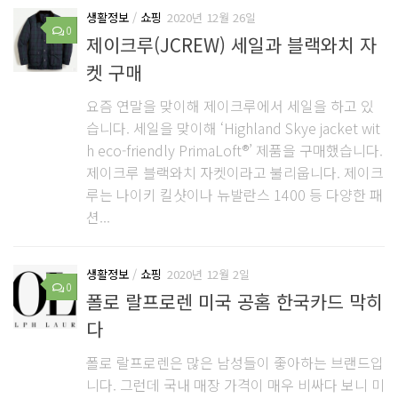
생활정보
/
쇼핑
2020년 12월 26일
0
제이크루(JCREW) 세일과 블랙와치 자
켓 구매
요즘 연말을 맞이해 제이크루에서 세일을 하고 있
습니다. 세일을 맞이해 ‘Highland Skye jacket wit
h eco-friendly PrimaLoft®’ 제품을 구매했습니다.
제이크루 블랙와치 자켓이라고 불리웁니다. 제이크
루는 나이키 킬샷이나 뉴발란스 1400 등 다양한 패
션...
생활정보
/
쇼핑
2020년 12월 2일
0
폴로 랄프로렌 미국 공홈 한국카드 막히
다
폴로 랄프로렌은 많은 남성들이 좋아하는 브랜드입
니다. 그런데 국내 매장 가격이 매우 비싸다 보니 미