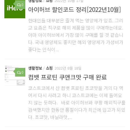
생활정보
/
쇼핑
2022년 10월 17일
0
아이허브 할인코드 정리[2022년10월]
현대인들 대부분은 즐겨 먹는 영양제가 있죠. 그리
고 요즘은 직구로 해외 제품을 많이 구매하는데요.
아마 아이허브에서 가장 많이 구매를 할 것 같습니
다. 국내 영양제도 좋지만 해외 영양제가 가성비가
좋다는 인식이...
생활정보
/
쇼핑
2022년 8월 18일
0
컴뱃 프로틴 쿠앤크맛 구매 완료
코스트코에서 산 컴뱃 프로틴 초코맛을 거의 다 먹
어서 다시 사려고 하니 코스트코에는 이제 들어오
지 않는 듯하다. 바로 아이허브와 쿠팡 해외직구를
검색했지만 한동안 품절이다가 최근에 입고가 되었
다. 초코맛, 바닐라맛,...