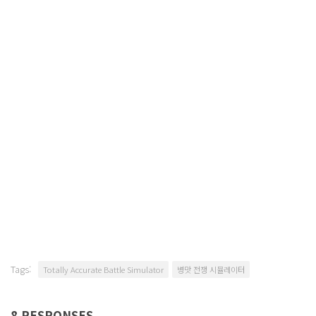
Tags:
Totally Accurate Battle Simulator
병맛 전쟁 시뮬레이터
8 RESPONSES