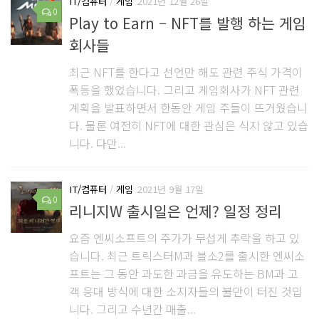
IT/컴퓨터
/
게임
2021년 12월 26일
0
Play to Earn – NFT를 발행 하는 게임
회사들
최근 NFT를 한다고 선언만 해도 관련 주식 가격이
폭등을 했었습니다. 그리고 게임회사가 NFT 관련
계획을 발표하면서 한동안 게임 주들이 뜨거웠습니
다. 물론 여전히 NFT에 대한 관심은 식지 않고 있습
니다. 다만...
IT/컴퓨터
/
게임
2021년 9월 17일
0
리니지W 출시일은 언제? 일정 정리
요즘 엔씨소프트의 주가가 무섭게 추락을 하고 있
습니다. 최근 트릭스터M과 블소2를 출시한 엔씨소
프트는 그 동안 과도한 과금을 유도하는 BM과 고
객 응대 방식에 대한 소지자들의 불만이 터진 것입
니다. 그리고 수년간 매출...