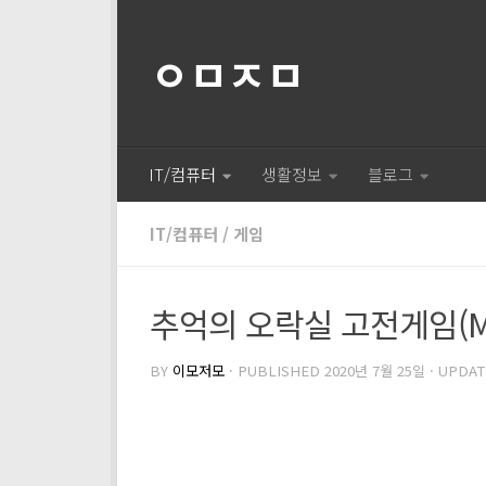
ㅇㅁㅈㅁ
IT/컴퓨터
생활정보
블로그
IT/컴퓨터
/
게임
추억의 오락실 고전게임(MA
BY
이모저모
· PUBLISHED
2020년 7월 25일
· UPDA