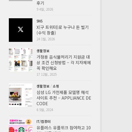
후기
9 4월, 2026
SNS
X(구 트위터)로 누구나 돈 벌기
(수익 창출)
24 1월, 2026
생활정보
가정용 음식물처리기 지원금 대
상 조건 신청방법 – 각 지자체에
꼭 확인해요
17 12월, 2025
생활정보
/
쇼핑
삼성 LG 가전제품 모델명 해석
사이트 추천 – APPLIANCE DE
CODE
6 5월, 2024
IT/컴퓨터
유플러스 유플위크 참여하고 10