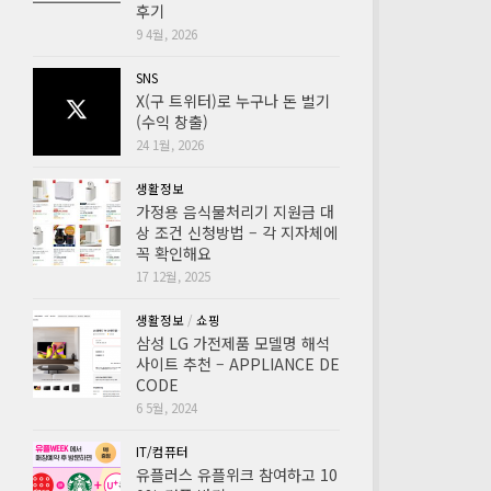
후기
9 4월, 2026
SNS
X(구 트위터)로 누구나 돈 벌기
(수익 창출)
24 1월, 2026
생활정보
가정용 음식물처리기 지원금 대
상 조건 신청방법 – 각 지자체에
꼭 확인해요
17 12월, 2025
생활정보
/
쇼핑
삼성 LG 가전제품 모델명 해석
사이트 추천 – APPLIANCE DE
CODE
6 5월, 2024
IT/컴퓨터
유플러스 유플위크 참여하고 10