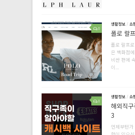
생활정보
/
쇼
0
폴로 랄프
폴로 랄프로
은 백화점에
비싼 편에 
이...
생활정보
/
쇼
0
해외직구족
3
언제부턴가 
험이 있으신 