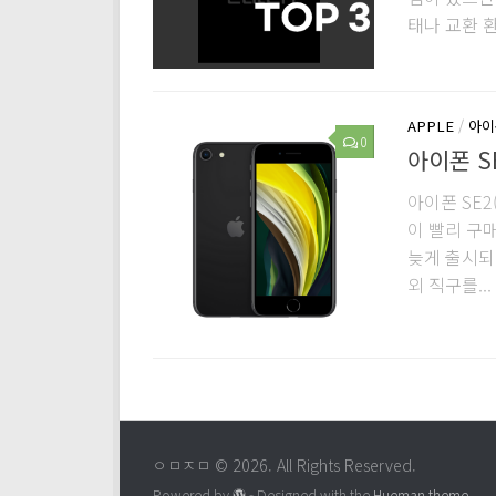
태나 교환 환
APPLE
/
아이
0
아이폰 S
아이폰 SE2
이 빨리 구
늦게 출시되
외 직구를...
ㅇㅁㅈㅁ © 2026. All Rights Reserved.
Powered by
- Designed with the
Hueman theme