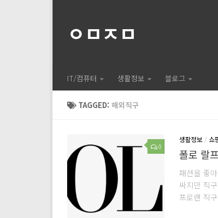
ㅇㅁㅈㅁ
IT/컴퓨터
생활정보
블로그
TAGGED:
해외직구
생활정보
/
쇼
0
폴로 랄프로
패션을 좋아
싸지만 직구
프로랜 직구 