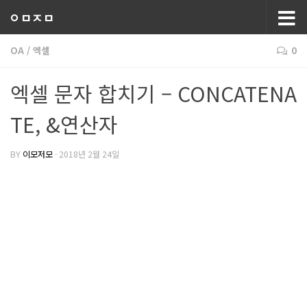
ㅇㅁㅈㅁ
OA
/
엑셀
0
엑셀 문자 합치기 – CONCATENA
TE, &연산자
BY
이모저모
·
2018년 2월 24일