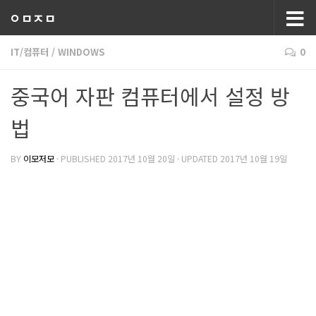
ㅇㅁㅈㅁ
IT/컴퓨터
/
WINDOWS
0
중국어 자판 컴퓨터에서 설정 방
법
BY
이모저모
· PUBLISHED
2017년 10월 20일
· UPDATED
2017년 10월 19일