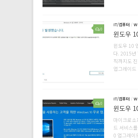
IT/컴퓨터
/
W
0
윈도우 10
윈도우 10 
다. 2015
직까지도 진
업그레이드
IT/컴퓨터
/
W
0
윈도우 1
마이크로소프
드 서비스를 
0 업그레이