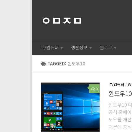
ㅇㅁㅈㅁ
IT/컴퓨터
생활정보
블로그
TAGGED:
윈도우10
IT/컴퓨터
/
W
0
윈도우10
윈도우10 
공식 홈페이
도우를 개선
때문에 공식.