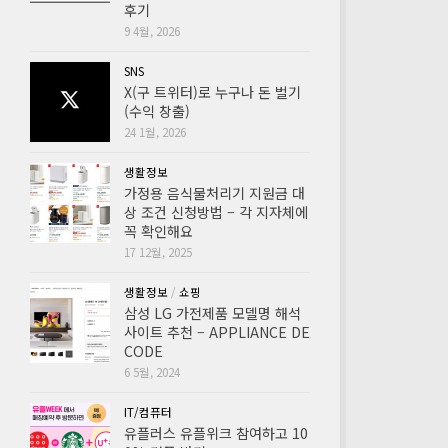
후기
9 4월, 2026
SNS
X(구 트위터)로 누구나 돈 벌기
(수익 창출)
24 1월, 2026
생활정보
가정용 음식물처리기 지원금 대
상 조건 신청방법 – 각 지자체에
꼭 확인해요
17 12월, 2025
생활정보
/
쇼핑
삼성 LG 가전제품 모델명 해석
사이트 추천 – APPLIANCE DE
CODE
6 5월, 2024
IT/컴퓨터
유플러스 유플위크 참여하고 10