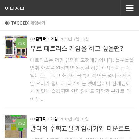
ㅇㅁㅈㅁ
TAGGED:
게임하기
IT/컴퓨터
/
게임
2020년 7월 10일
0
무료 테트리스 게임을 하고 싶을땐?
테트리스는 정말 유명한 고전게임입니다. 블록들을
맞춰 한줄을 완성하면 완성된 라인이 사라지는 게
임이죠. 그리고 화면에 블록이 화면을 넘어가면 게
임 오버가 됩니다. 과거에는 넷마블이나 한게임에
서 재밌게 즐겼지만 안타깝게도 저작권 문제로 더
이상...
IT/컴퓨터
/
게임
2019년 8월 31일
2
발디의 수학교실 게임하기와 다운로드