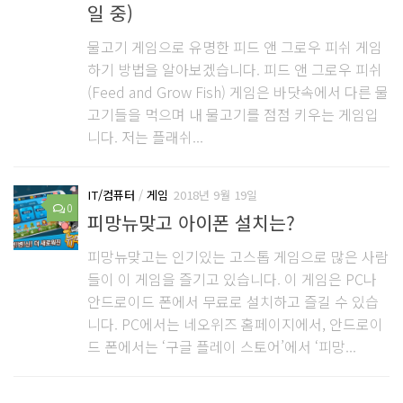
일 중)
물고기 게임으로 유명한 피드 앤 그로우 피쉬 게임
하기 방법을 알아보겠습니다. 피드 앤 그로우 피쉬
(Feed and Grow Fish) 게임은 바닷속에서 다른 물
고기들을 먹으며 내 물고기를 점점 키우는 게임입
니다. 저는 플래쉬...
IT/컴퓨터
/
게임
2018년 9월 19일
0
피망뉴맞고 아이폰 설치는?
피망뉴맞고는 인기있는 고스톱 게임으로 많은 사람
들이 이 게임을 즐기고 있습니다. 이 게임은 PC나
안드로이드 폰에서 무료로 설치하고 즐길 수 있습
니다. PC에서는 네오위즈 홈페이지에서, 안드로이
드 폰에서는 ‘구글 플레이 스토어’에서 ‘피망...