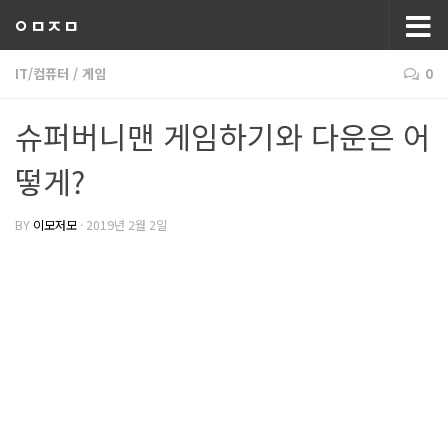
ㅇㅁㅈㅁ
IT/컴퓨터
/
게임
0
슈퍼버니맨 게임하기와 다운은 어
떻게?
BY
이모저모
·
2019년 2월 2일