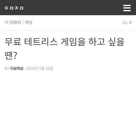
ㅇㅁㅈㅁ
IT/컴퓨터
/
게임
0
무료 테트리스 게임을 하고 싶을
땐?
BY
이모저모
·
2020년 7월 10일