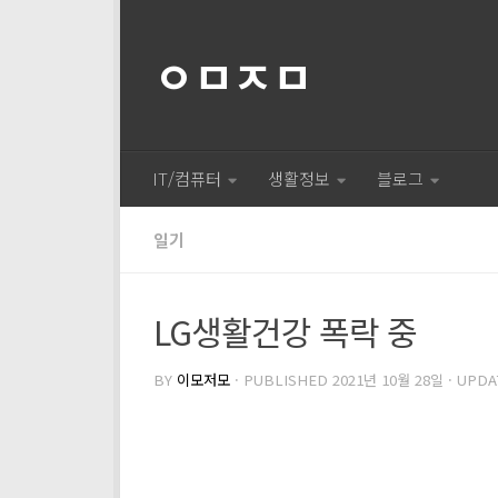
ㅇㅁㅈㅁ
IT/컴퓨터
생활정보
블로그
일기
LG생활건강 폭락 중
BY
이모저모
· PUBLISHED
2021년 10월 28일
· UPD