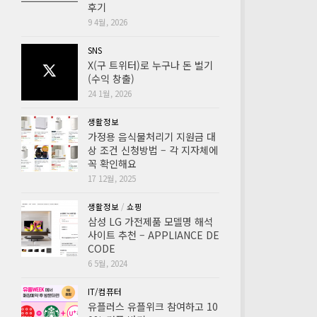
후기
9 4월, 2026
SNS
X(구 트위터)로 누구나 돈 벌기
(수익 창출)
24 1월, 2026
생활정보
가정용 음식물처리기 지원금 대
상 조건 신청방법 – 각 지자체에
꼭 확인해요
17 12월, 2025
생활정보
/
쇼핑
삼성 LG 가전제품 모델명 해석
사이트 추천 – APPLIANCE DE
CODE
6 5월, 2024
IT/컴퓨터
유플러스 유플위크 참여하고 10