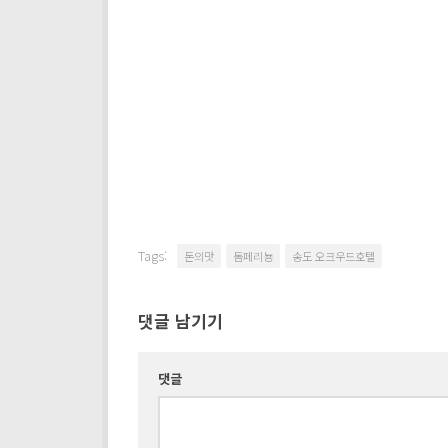
Tags:
돈의맛
돔페리뇽
송도 오크우드호텔
댓글 남기기
댓글