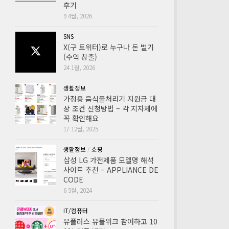
후기
9 4월, 2026
SNS
X(구 트위터)로 누구나 돈 벌기
(수익 창출)
24 1월, 2026
생활정보
가정용 음식물처리기 지원금 대
상 조건 신청방법 – 각 지자체에
꼭 확인해요
17 12월, 2025
생활정보
/
쇼핑
삼성 LG 가전제품 모델명 해석
사이트 추천 – APPLIANCE DE
CODE
6 5월, 2024
IT/컴퓨터
유플러스 유플위크 참여하고 10