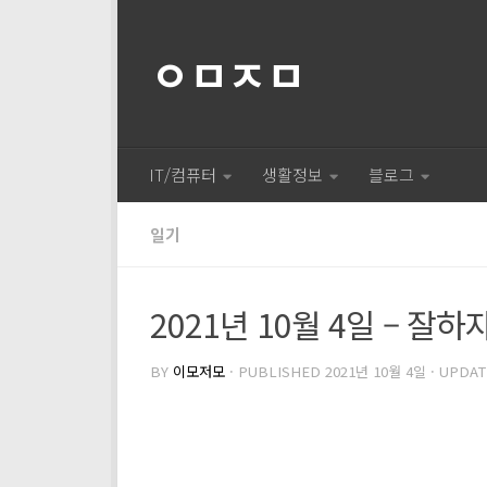
ㅇㅁㅈㅁ
IT/컴퓨터
생활정보
블로그
일기
2021년 10월 4일 – 잘하
BY
이모저모
· PUBLISHED
2021년 10월 4일
· UPDA