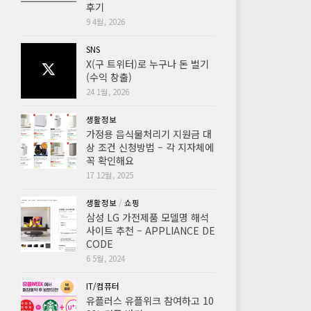
후기
9 4월, 2026
SNS
X(구 트위터)로 누구나 돈 벌기
(수익 창출)
24 1월, 2026
생활정보
가정용 음식물처리기 지원금 대
상 조건 신청방법 – 각 지자체에
꼭 확인해요
17 12월, 2025
생활정보
/
쇼핑
삼성 LG 가전제품 모델명 해석
사이트 추천 – APPLIANCE DE
CODE
6 5월, 2024
IT/컴퓨터
유플러스 유플위크 참여하고 10