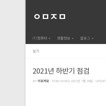
ㅇㅁㅈㅁ
IT/컴퓨터
생활정보
블로그
일기
2021년 하반기 점검
BY
이모저모
· PUBLISHED
2021년 7월 18일
· UPDA