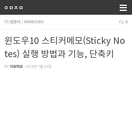
ㅇㅁㅈㅁ
IT/컴퓨터
/
WINDOWS
0
윈도우10 스티커메모(Sticky No
tes) 실행 방법과 기능, 단축키
BY
이모저모
·
2019년 7월 23일