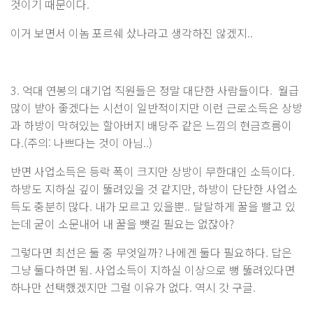
것이기 때문이다.
이거 보면서 이놈 포르쉐 샀나라고 생각하진 않겠지..
3. 억대 연봉의 대기업 직원들은 정말 대단한 사람들이다. 월급
많이 받아 좋겠다는 시선이 일반적이지만 이런 근로소득은 상방
과 하방이 막혀있는 할아버지 배당주 같은 느낌의 현금흐름이
다.(주의: 나쁘다는 것이 아님..)
반면 사업소득은 등락 폭이 크지만 상방이 무한대인 소득이다.
하방도 지하실 깊이 뚫려있을 것 같지만, 하방이 단단한 사업소
득도 충분히 많다. 내가 모르고 있을뿐.. 달달하게 꿀을 빨고 있
는데 굳이 소문내어 내 꿀을 뺏길 필요는 없잖아?
그렇다면 최선은 둘 중 무엇일까? 나에겐 둘다 필요하다. 답은
그냥 둘다하면 됨. 사업소득이 지하실 이상으로 뻥 뚫려있다면
하나만 선택했겠지만 그럴 이유가 없다. 역시 갓 구글.