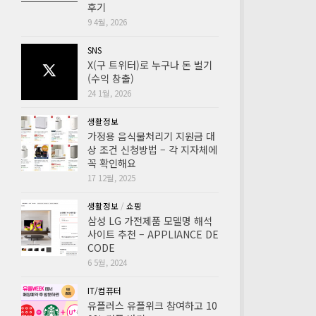
후기
9 4월, 2026
SNS
X(구 트위터)로 누구나 돈 벌기
(수익 창출)
24 1월, 2026
생활정보
가정용 음식물처리기 지원금 대
상 조건 신청방법 – 각 지자체에
꼭 확인해요
17 12월, 2025
생활정보
/
쇼핑
삼성 LG 가전제품 모델명 해석
사이트 추천 – APPLIANCE DE
CODE
6 5월, 2024
IT/컴퓨터
유플러스 유플위크 참여하고 10