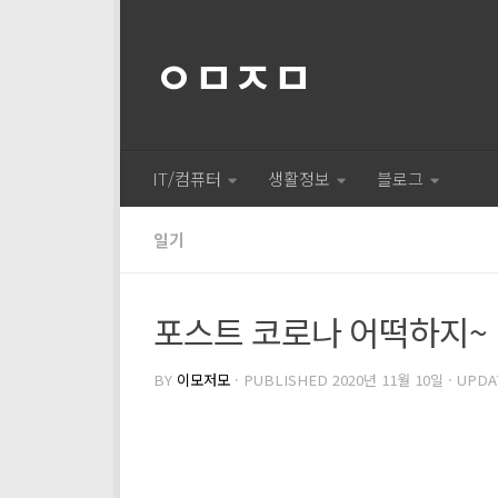
ㅇㅁㅈㅁ
IT/컴퓨터
생활정보
블로그
일기
포스트 코로나 어떡하지~
BY
이모저모
· PUBLISHED
2020년 11월 10일
· UPD