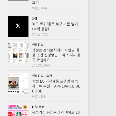
후기
9 4월, 2026
SNS
X(구 트위터)로 누구나 돈 벌기
(수익 창출)
24 1월, 2026
생활정보
가정용 음식물처리기 지원금 대
상 조건 신청방법 – 각 지자체에
꼭 확인해요
17 12월, 2025
생활정보
/
쇼핑
삼성 LG 가전제품 모델명 해석
사이트 추천 – APPLIANCE DE
CODE
6 5월, 2024
IT/컴퓨터
유플러스 유플위크 참여하고 10