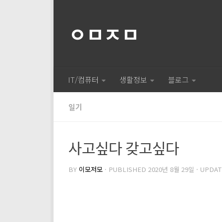
ㅇㅁㅈㅁ
IT/컴퓨터
생활정보
블로그
일기
사고싶다 갖고싶다
BY
이모저모
· PUBLISHED
2020년 8월 29일
· UPDA