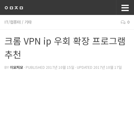
ㅇㅁㅈㅁ
IT/컴퓨터
/
기타
0
크롬 VPN ip 우회 확장 프로그램
추천
BY
이모저모
· PUBLISHED
2017년 10월 15일
· UPDATED
2017년 10월 17일