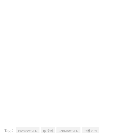
Tags:
Browsec VPN
ip 우회
ZenMate VPN
크롬 VPN