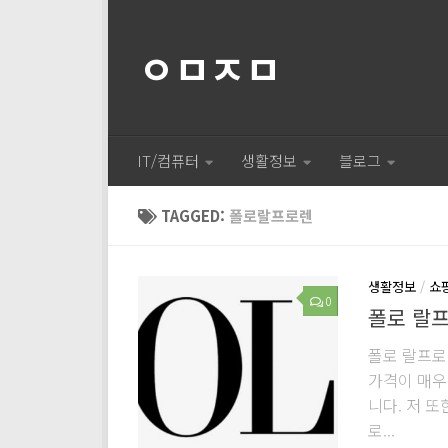
ㅇㅁㅈㅁ
IT/컴퓨터
생활정보
블로그
TAGGED:
폴로랄프로렌
생활정보
/
쇼
0
폴로 랄
폴로 랄프로
가격이 매우
니다. 저 
로...