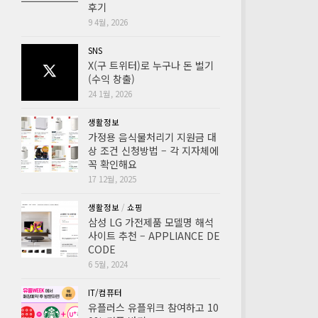
후기
9 4월, 2026
SNS
X(구 트위터)로 누구나 돈 벌기
(수익 창출)
24 1월, 2026
생활정보
가정용 음식물처리기 지원금 대
상 조건 신청방법 – 각 지자체에
꼭 확인해요
17 12월, 2025
생활정보
/
쇼핑
삼성 LG 가전제품 모델명 해석
사이트 추천 – APPLIANCE DE
CODE
6 5월, 2024
IT/컴퓨터
유플러스 유플위크 참여하고 10