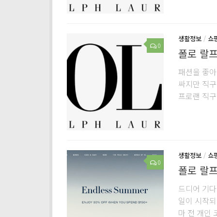
생활정보
/
쇼
0
폴로 랄프로
패션을 좋아
싸지만 직구
프로랜 직구 
생활정보
/
쇼
0
폴로 랄프로
드디어 기다리
일이 시작되었
마 전 개인