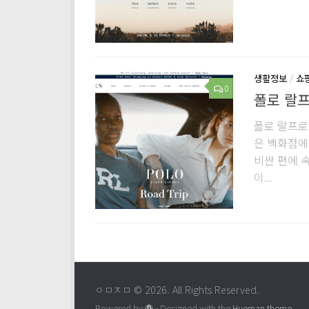
생활정보
/
쇼
0
폴로 랄프
폴로 랄프로
은 백화점에
비싼 편에 
이...
ㅇㅁㅈㅁ © 2026. All Rights Reserved.
Powered by
- Designed with the
Hueman theme