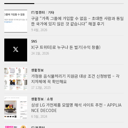
IT/컴퓨터
/
기타
구글 “가족 그룹에 가입할 수 없음 – 초대한 사람과 동일
한 국가에 있지 않은 것 같습니다” 해결 후기
9 4월, 2026
SNS
X(구 트위터)로 누구나 돈 벌기(수익 창출)
24 1월, 2026
생활정보
가정용 음식물처리기 지원금 대상 조건 신청방법 – 각
지자체에 꼭 확인해요
17 12월, 2025
생활정보
/
쇼핑
삼성 LG 가전제품 모델명 해석 사이트 추천 – APPLIA
NCE DECODE
6 5월, 2024
IT/컴퓨터