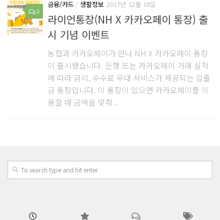
금융/카드
/
생활정보
2017년 12월 18일
0
라이언통장(NH X 카카오페이 통장) 출
시 기념 이벤트
농협과 카카오페이가 만나 NH X 카카오페이 통장
이 출시됐습니다. 은행 또는 카카오페이 거래 실적
에 따라 금리, 수수료 우대 서비스가 제공되는 입출
금 통장입니다. 이 통장이 있으면 카카오페이를 이
용할 때 금액을 맞춰...