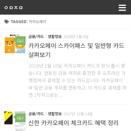
ㅇㅁㅈㅁ
TAGGED:
카카오페이
금융/카드
/
생활정보
2018년 2월 8일
0
카카오페이 스카이패스 및 일반형 카드
살펴보기
2018년 1월 10일 카카오페이 카드가 정식 출시 됐
습니다. 연동된 금융 계좌로 충전한 후 오프라인 가
맹점에서 결제할 수 있는 카드입니다. 카카오페이
와 일반 금융 계좌를 연동하고, 이 카드로 결제를 하
면 1차적으로는...
금융/카드
/
생활정보
2017년 12월 24일
0
신한 카카오페이 체크카드 혜택 정리