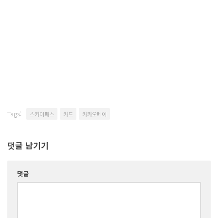
Tags:
스카이패스
카드
카카오페이
댓글 남기기
댓글