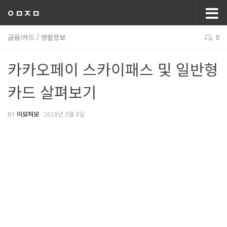
ㅇㅁㅈㅁ
금융/카드
/
생활정보
0
카카오페이 스카이패스 및 일반형
카드 살펴보기
BY
이모저모
·
2018년 2월 8일