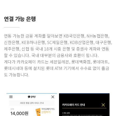
연결 가능 은행
연동 가능한 금융 계좌를 알아보면 KB국민은행, NH농협은행,
신한은행, KEB하나은행, SC제일은행, KDB산업은행, 대구은행,
제주은행, 신협 등 국내 18개 시중 은행 및 증권사 계좌와 연동
할 수 있습니다. 국내 대부분의 금융사와 호환이 됩니다.
게다가 카카오페이 카드는 세븐일레븐, 롯데백화점, 롯데마트,
롯데시네마 등에 설치된 롯데 ATM 기기에서 수수료 없이 출금
도 가능합니다.