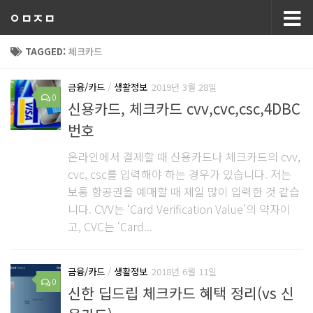
ㅇㅁㅈㅁ
TAGGED:
체크카드
금융/카드
/
생활정보
2019년 3월 28일
0
신용카드, 체크카드 cvv,cvc,csc,4DBC
번호
온라인에서 결제할 때 신용카드나 체크카드의 cvv,
cvc, csc를 입력해야 하는 경우가 있습니다. 저는
보통 항공권을 예매할 때 제일 많이 입력한 것 같습
니다. CVV는 ‘Card Verification Value’의 약자이
고, CVC는 ‘Card...
금융/카드
/
생활정보
2018년 6월 11일
0
신한 딥드립 체크카드 혜택 정리(vs 신