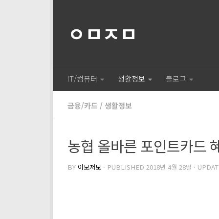
ㅇㅁㅈㅁ
IT/컴퓨터
생활정보
블로그
금융/카드
/
생활정보
농협 올바른 포인트카드 혜
BY
이모저모
· PUBLISHED
2018년 4월 28일
· UPDA