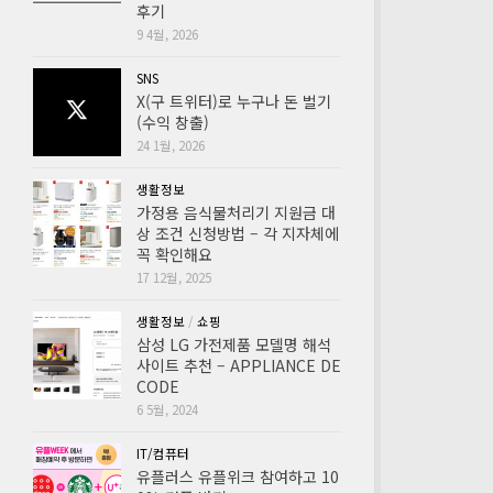
후기
9 4월, 2026
SNS
X(구 트위터)로 누구나 돈 벌기
(수익 창출)
24 1월, 2026
생활정보
가정용 음식물처리기 지원금 대
상 조건 신청방법 – 각 지자체에
꼭 확인해요
17 12월, 2025
생활정보
/
쇼핑
삼성 LG 가전제품 모델명 해석
사이트 추천 – APPLIANCE DE
CODE
6 5월, 2024
IT/컴퓨터
유플러스 유플위크 참여하고 10