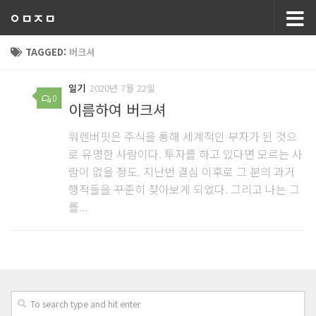
ㅇㅁㅈㅁ
TAGGED:
버크셔
일기
2020년 7월 22일
0
이름하여 버크셔
워렌버핏은 주식을 통해 세계적인 부자가 된 것으
로 유명한 사람이다. 투자를 하고 있다면 모르는 사
람이 없을 정도. 지난번 결심 이후로 그 분의 과거
행적들을 꾸준히 찾아보게 되었다. 그리고 나는 그
를...