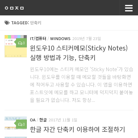
ㅇㅁㅈㅁ
TAGGED:
단축키
IT/컴퓨터
/
WINDOWS
2019년 7월 23일
0
윈도우10 스티커메모(Sticky Notes)
실행 방법과 기능, 단축키
윈도우10에는 스티커 메모인 ‘Sticky Note’가 있습
니다. 윈도우를 이용할 때 메모할 것들을 바탕화면
에 적어두고 사용할 수 있습니다. 이 앱을 이용하면
포스트잇에 메모를 하고 모니터에 덕지덕지 붙여놓
을 필요가 없습니다. 저도 항상...
OA
/
한글
2017년 11월 1일
0
한글 자간 단축키 이용하여 조절하기