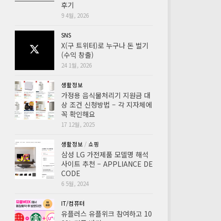
후기
9 4월, 2026
SNS
X(구 트위터)로 누구나 돈 벌기
(수익 창출)
24 1월, 2026
생활정보
가정용 음식물처리기 지원금 대
상 조건 신청방법 – 각 지자체에
꼭 확인해요
17 12월, 2025
생활정보
/
쇼핑
삼성 LG 가전제품 모델명 해석
사이트 추천 – APPLIANCE DE
CODE
6 5월, 2024
IT/컴퓨터
유플러스 유플위크 참여하고 10