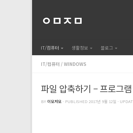
ㅇㅁㅈㅁ
IT/컴퓨터
생활정보
블로그
IT/컴퓨터
/
WINDOWS
파일 압축하기 – 프로그램
BY
이모저모
· PUBLISHED
2017년 9월 12일
· UPDA