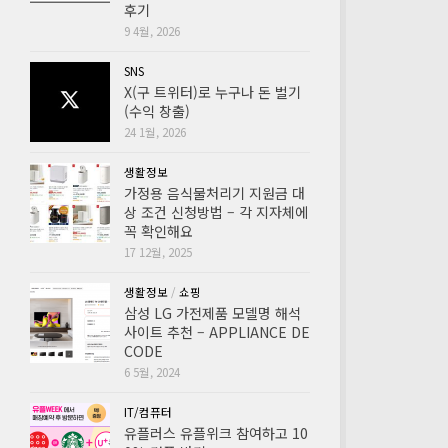
후기
9 4월, 2026
SNS
X(구 트위터)로 누구나 돈 벌기
(수익 창출)
24 1월, 2026
생활정보
가정용 음식물처리기 지원금 대
상 조건 신청방법 – 각 지자체에
꼭 확인해요
17 12월, 2025
생활정보
/
쇼핑
삼성 LG 가전제품 모델명 해석
사이트 추천 – APPLIANCE DE
CODE
6 5월, 2024
IT/컴퓨터
유플러스 유플위크 참여하고 10