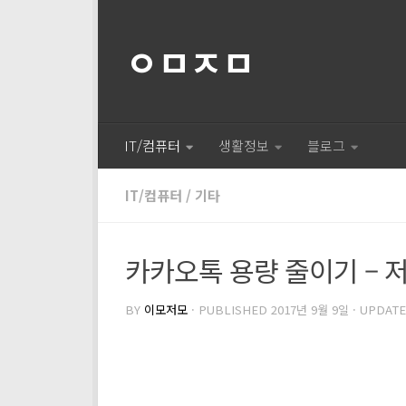
ㅇㅁㅈㅁ
IT/컴퓨터
생활정보
블로그
IT/컴퓨터
/
기타
카카오톡 용량 줄이기 – 
BY
이모저모
· PUBLISHED
2017년 9월 9일
· UPDAT