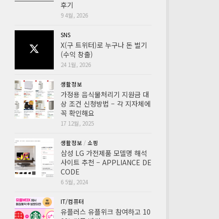
후기
9 4월, 2026
SNS
X(구 트위터)로 누구나 돈 벌기
(수익 창출)
24 1월, 2026
생활정보
가정용 음식물처리기 지원금 대
상 조건 신청방법 – 각 지자체에
꼭 확인해요
17 12월, 2025
생활정보
/
쇼핑
삼성 LG 가전제품 모델명 해석
사이트 추천 – APPLIANCE DE
CODE
6 5월, 2024
IT/컴퓨터
유플러스 유플위크 참여하고 10