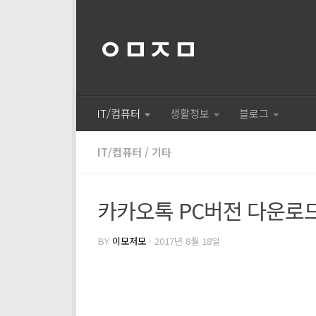
ㅇㅁㅈㅁ
IT/컴퓨터
생활정보
블로그
IT/컴퓨터
/
기타
카카오톡 PC버전 다운로
BY
이모저모
·
2017년 8월 18일