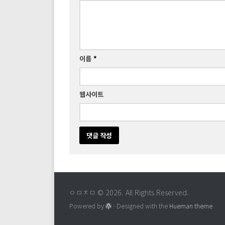
이름
*
웹사이트
ㅇㅁㅈㅁ © 2026. All Rights Reserved.
Powered by
- Designed with the
Hueman theme