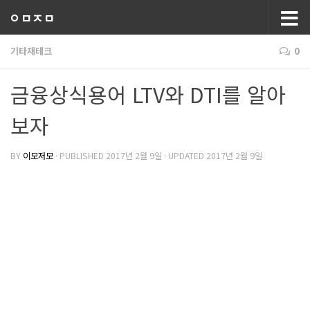
ㅇㅁㅈㅁ
기타재테크
0
금융상식용어 LTV와 DTI를 알아
보자
BY
이모저모
· PUBLISHED
2017년 2월 9일
· UPDATED
2017년 2월 9일