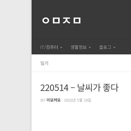
ㅇㅁㅈㅁ
IT/컴퓨터
생활정보
블로그
일기
220514 – 날씨가 좋다
BY
이모저모
·
2022년 5월 14일