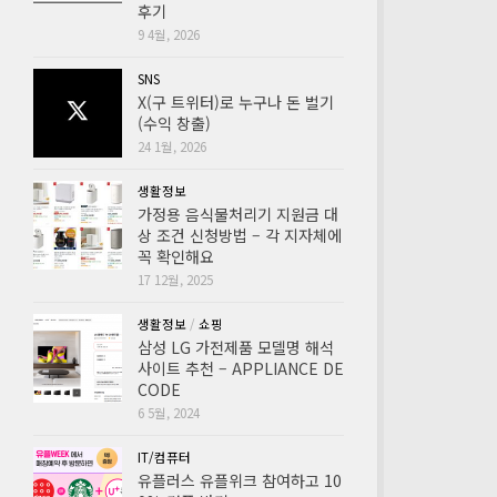
후기
9 4월, 2026
SNS
X(구 트위터)로 누구나 돈 벌기
(수익 창출)
24 1월, 2026
생활정보
가정용 음식물처리기 지원금 대
상 조건 신청방법 – 각 지자체에
꼭 확인해요
17 12월, 2025
생활정보
/
쇼핑
삼성 LG 가전제품 모델명 해석
사이트 추천 – APPLIANCE DE
CODE
6 5월, 2024
IT/컴퓨터
유플러스 유플위크 참여하고 10