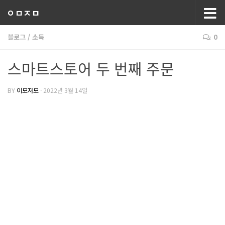
ㅇㅁㅈㅁ
블로그
/
소득
0
스마트스토어 두 번째 주문
BY
이모저모
·
2022년 3월 14일