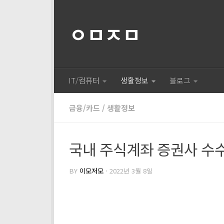
ㅇㅁㅈㅁ
IT/컴퓨터
생활정보
블로그
금융/카드
/
생활정보
국내 주식계좌 증권사 수수료
BY
이모저모
·
2022년 3월 8일