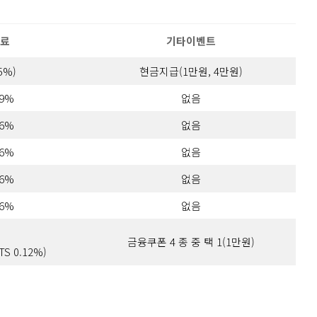
료
기타이벤트
5%)
현금지급(1만원, 4만원)
19%
없음
96%
없음
96%
없음
96%
없음
96%
없음
금융쿠폰 4 종 중 택 1(1만원)
TS 0.12%)