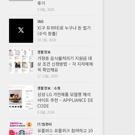
후기
9 4월, 2026
SNS
X(구 트위터)로 누구나 돈 벌기
(수익 창출)
24 1월, 2026
생활정보
가정용 음식물처리기 지원금 대
상 조건 신청방법 – 각 지자체에
꼭 확인해요
17 12월, 2025
생활정보
/
쇼핑
삼성 LG 가전제품 모델명 해석
사이트 추천 – APPLIANCE DE
CODE
6 5월, 2024
IT/컴퓨터
유플러스 유플위크 참여하고 10