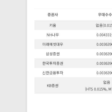
증권사
우대수수
키움
없음(0.01
NH나무
0.00433
미래에셋대우
0.00363
삼성증권
0.00363
한국투자증권
0.00363
신한금융투자
0.00363
없음
KB증권
(HTS 0.015%, M