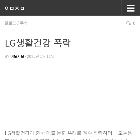
ㅇㅁㅈㅁ
블로그
/
주식
0
LG생활건강 폭락
BY
이모저모
·
2022년 1월 11일
LG생활건강이 중국 매출 둔화 우려로 계속 하락하더니 오늘은