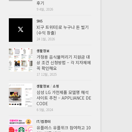
후기
9 4월, 2026
SNS
X(구 트위터)로 누구나 돈 벌기
(수익 창출)
24 1월, 2026
생활정보
가정용 음식물처리기 지원금 대
상 조건 신청방법 – 각 지자체에
꼭 확인해요
17 12월, 2025
생활정보
/
쇼핑
삼성 LG 가전제품 모델명 해석
사이트 추천 – APPLIANCE DE
CODE
6 5월, 2024
IT/컴퓨터
유플러스 유플위크 참여하고 10