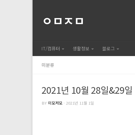
ㅇㅁㅈㅁ
IT/컴퓨터
생활정보
블로그
미분류
2021년 10월 28일&29
BY
이모저모
·
2021년 11월 1일