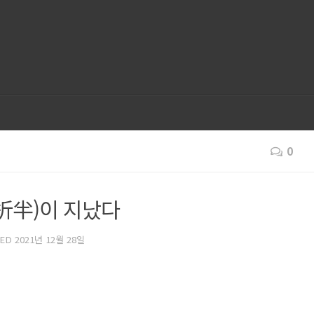
0
반(折半)이 지났다
TED
2021년 12월 28일