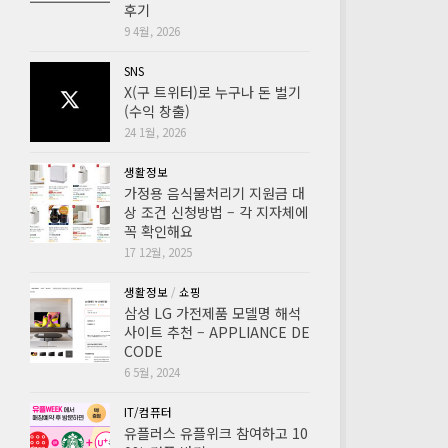
후기
9 4월, 2026
SNS
X(구 트위터)로 누구나 돈 벌기
(수익 창출)
24 1월, 2026
생활정보
가정용 음식물처리기 지원금 대
상 조건 신청방법 – 각 지자체에
꼭 확인해요
17 12월, 2025
생활정보
/
쇼핑
삼성 LG 가전제품 모델명 해석
사이트 추천 – APPLIANCE DE
CODE
6 5월, 2024
IT/컴퓨터
유플러스 유플위크 참여하고 10