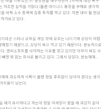
표하는 바를 이루었는가? 분양권을 매수하면서 1주택에 대한 욕구
 저조한 실적을 거뒀다.(물론 마이너스 통장을 부채로 생각하
을 바꿔 소수 종목에 집중 투자를 하고 있다. 자본 대비 월 현금
가져가보고 있다.
게임이라곤 스타나 오락실 게임 밖에 모르는 나이기에 상당히 어렵
저렴해졌기 때문이고, 상당히 욕으 먹고 있기 때문이다. 본능적으로
좋다. 엔씨소프트를 사야하는 이유를 찾고 있지만 아무리 봐도 사
빼면 뭐 없는 회사로 불리고 있다. 그래서 담았다. 본능매매..
 악재에 과도하게 낙폭이 올땐 정말 후회없이 담아야 겠다는 생각
 아쉬움이 남는다.
장일 때가 유리하다고 하는데 정말 약세장이 왔을 때 과감히 갈아
 약세장이건 강세장이건 올라탈 수 있을 때 올라타는 것이 답이지