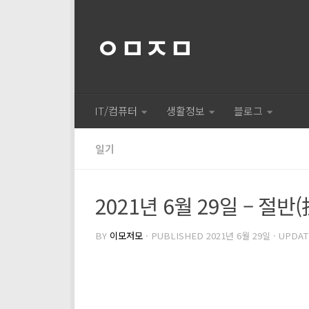
ㅇㅁㅈㅁ
IT/컴퓨터
생활정보
블로그
일기
2021년 6월 29일 – 절
BY
이모저모
· PUBLISHED
2021년 6월 29일
· UPDA