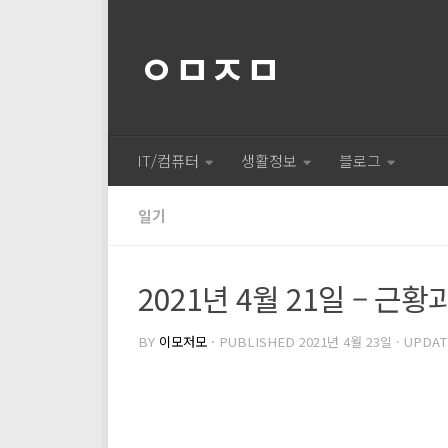
ㅇㅁㅈㅁ
IT/컴퓨터
생활정보
블로그
일기
2021년 4월 21일 – 근
BY
이모저모
· PUBLISHED
2021년 4월 23일
· UPDA