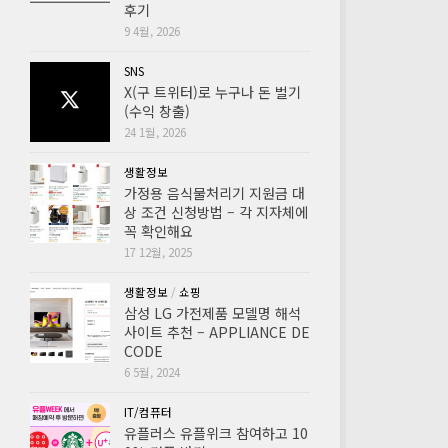
후기
9 4월, 2026
SNS
X(구 트위터)로 누구나 돈 벌기
(수익 창출)
24 1월, 2026
생활정보
가정용 음식물처리기 지원금 대
상 조건 신청방법 – 각 지자체에
꼭 확인해요
17 12월, 2025
생활정보
/
쇼핑
삼성 LG 가전제품 모델명 해석
사이트 추천 – APPLIANCE DE
CODE
6 5월, 2024
IT/컴퓨터
유플러스 유플위크 참여하고 10