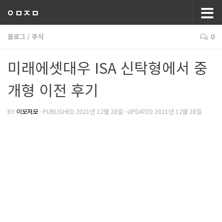
ㅇㅁㅈㅁ
블로그
/
주식
0
미래에셋대우 ISA 신탁형에서 중
개형 이전 후기
BY
이모저모
· PUBLISHED
2021년 12월 28일
· UPDATED
2021년 12월 28일