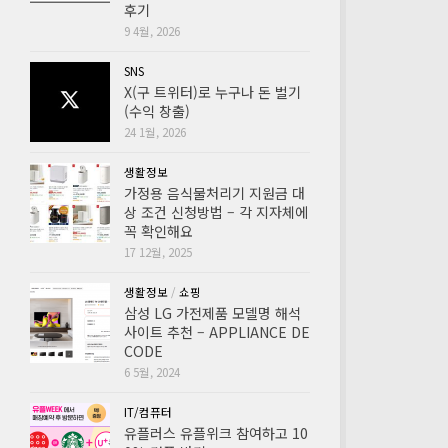
후기
9 4월, 2026
SNS
X(구 트위터)로 누구나 돈 벌기
(수익 창출)
24 1월, 2026
생활정보
가정용 음식물처리기 지원금 대
상 조건 신청방법 – 각 지자체에
꼭 확인해요
17 12월, 2025
생활정보
/
쇼핑
삼성 LG 가전제품 모델명 해석
사이트 추천 – APPLIANCE DE
CODE
6 5월, 2024
IT/컴퓨터
유플러스 유플위크 참여하고 10