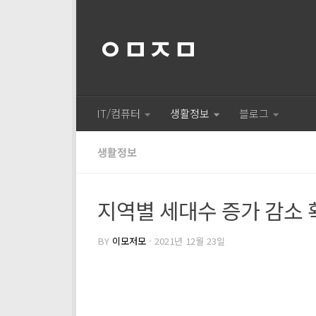
ㅇㅁㅈㅁ
IT/컴퓨터
생활정보
블로그
생활정보
지역별 세대수 증가 감소
BY
이모저모
·
2021년 12월 23일