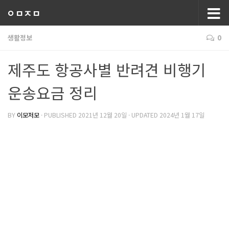
ㅇㅁㅈㅁ
생활정보
0
제주도 항공사별 반려견 비행기
운송요금 정리
BY
이모저모
· PUBLISHED
2021년 12월 20일
· UPDATED
2024년 1월 17일