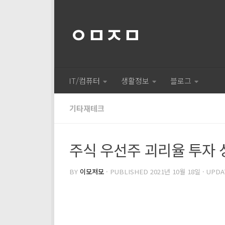
ㅇㅁㅈㅁ
IT/컴퓨터
생활정보
블로그
기타재테크
주식 우선주 괴리율 투자 
BY
이모저모
· PUBLISHED
2021년 10월 18일
· UPD