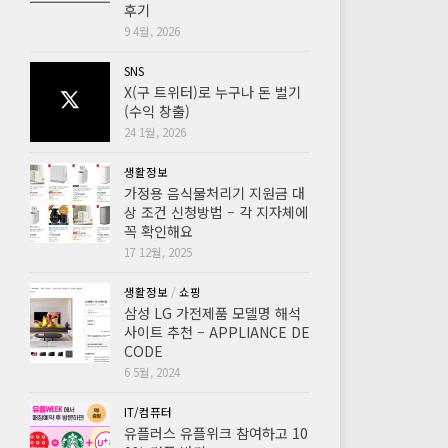
후기
9 4월, 2026
SNS
X(구 트위터)로 누구나 돈 벌기
(수익 창출)
24 1월, 2026
생활정보
가정용 음식물처리기 지원금 대
상 조건 신청방법 – 각 지자체에
꼭 확인해요
17 12월, 2025
생활정보
/
쇼핑
삼성 LG 가전제품 모델명 해석
사이트 추천 – APPLIANCE DE
CODE
6 5월, 2024
IT/컴퓨터
유플러스 유플위크 참여하고 10