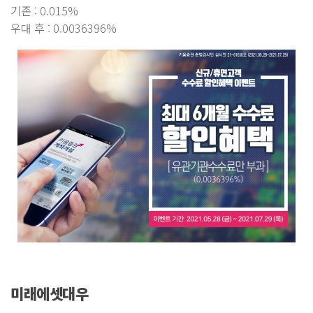
기존 : 0.015%
우대 후 : 0.0036396%
미래에셋대우