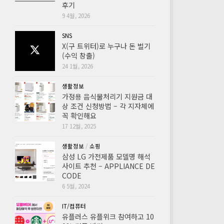
후기
9 4월, 2026
SNS
X(구 트위터)로 누구나 돈 벌기
(수익 창출)
24 1월, 2026
생활정보
가정용 음식물처리기 지원금 대
상 조건 신청방법 – 각 지자체에
꼭 확인해요
17 12월, 2025
생활정보
/
쇼핑
삼성 LG 가전제품 모델명 해석
사이트 추천 – APPLIANCE DE
CODE
6 5월, 2024
IT/컴퓨터
유플러스 유플위크 참여하고 10