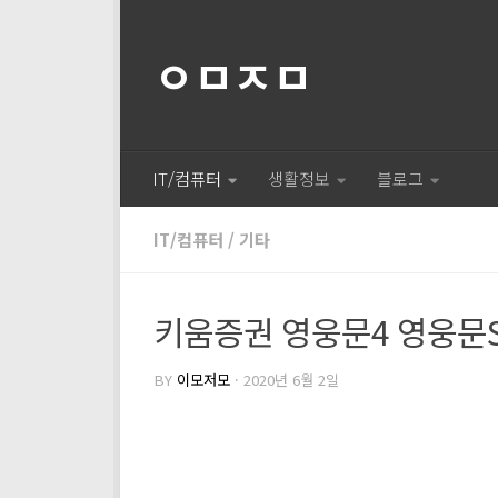
ㅇㅁㅈㅁ
IT/컴퓨터
생활정보
블로그
IT/컴퓨터
/
기타
키움증권 영웅문4 영웅문
BY
이모저모
·
2020년 6월 2일