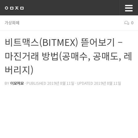
ㅇㅁㅈㅁ
가상화폐
0
비트맥스(BITMEX) 뜯어보기 –
마진거래 방법(공매수, 공매도, 레
버리지)
BY
이모저모
· PUBLISHED
2019년 8월 11일
· UPDATED
2019년 8월 11일