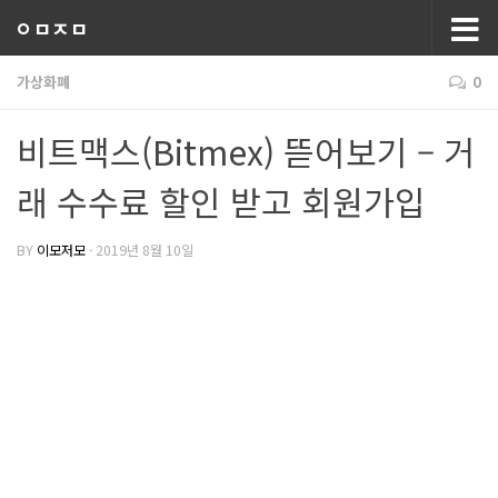
ㅇㅁㅈㅁ
가상화폐
0
비트맥스(Bitmex) 뜯어보기 – 거
래 수수료 할인 받고 회원가입
BY
이모저모
·
2019년 8월 10일