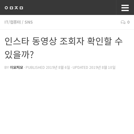
ㅇㅁㅈㅁ
IT/컴퓨터
/
SNS
0
인스타 동영상 조회자 확인할 수
있을까?
BY
이모저모
· PUBLISHED
2019년 8월 6일
· UPDATED
2019년 8월 10일