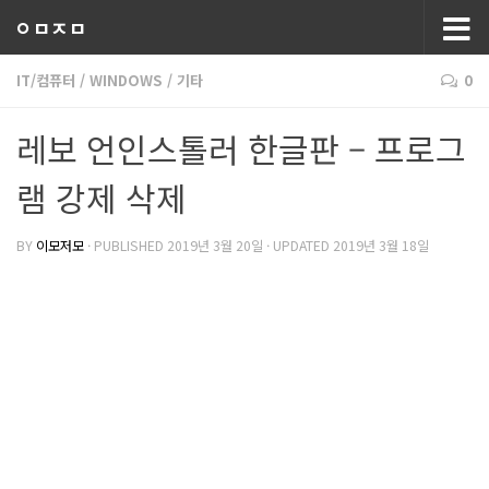
ㅇㅁㅈㅁ
IT/컴퓨터
/
WINDOWS
/
기타
0
레보 언인스톨러 한글판 – 프로그
램 강제 삭제
BY
이모저모
· PUBLISHED
2019년 3월 20일
· UPDATED
2019년 3월 18일