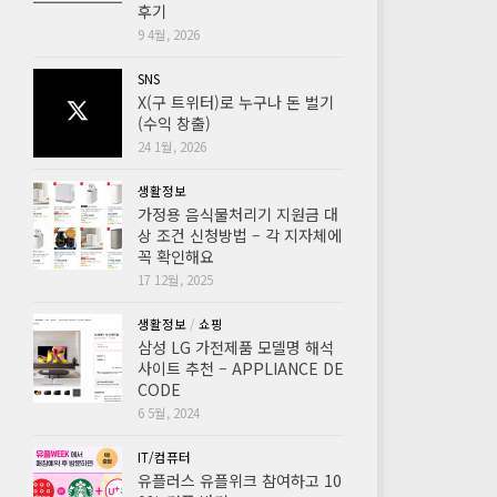
후기
9 4월, 2026
SNS
X(구 트위터)로 누구나 돈 벌기
(수익 창출)
24 1월, 2026
생활정보
가정용 음식물처리기 지원금 대
상 조건 신청방법 – 각 지자체에
꼭 확인해요
17 12월, 2025
생활정보
/
쇼핑
삼성 LG 가전제품 모델명 해석
사이트 추천 – APPLIANCE DE
CODE
6 5월, 2024
IT/컴퓨터
유플러스 유플위크 참여하고 10