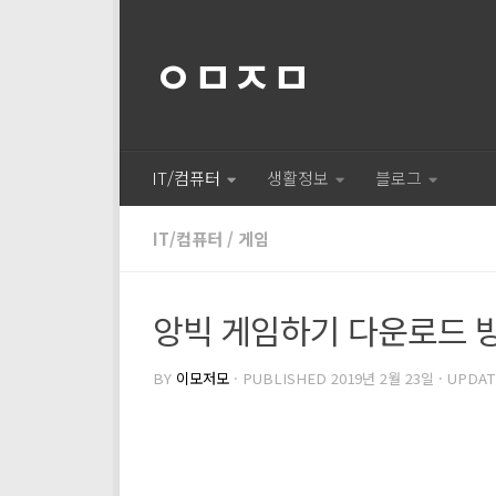
ㅇㅁㅈㅁ
IT/컴퓨터
생활정보
블로그
IT/컴퓨터
/
게임
앙빅 게임하기 다운로드 
BY
이모저모
· PUBLISHED
2019년 2월 23일
· UPDA