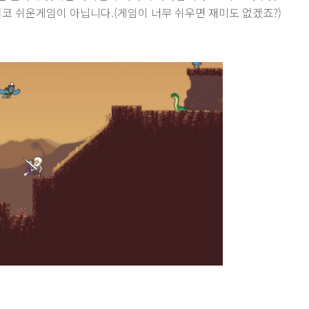
결코 쉬운게임이 아닙니다.(게임이 너무 쉬우면 재미도 없겠죠?)